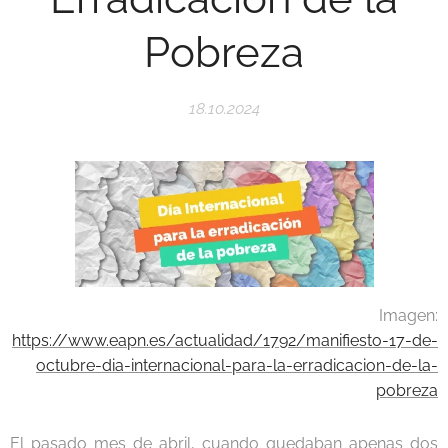
Pobreza
18.10.2024
Imagen:
https://www.eapn.es/actualidad/1792/manifiesto-17-de-
octubre-dia-internacional-para-la-erradicacion-de-la-
pobreza
El pasado mes de abril, cuando quedaban apenas dos