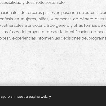
ccesibilidad y desarrollo sostenible.
 nacionales de terceros países en posesión de autorizaci
 énfasis en mujeres, niñas, y personas de género diver
ulnerables a la violencia de género y otras formas de d
as las fases del proyecto, desde la identificación de nec
voces y experiencias informen las decisiones del programa
 seguro en nuestra página web, y
22 Unión Nacional de Asociaciones SAFA | Todos los derechos reserv
Creado con
Webnode
Cookies