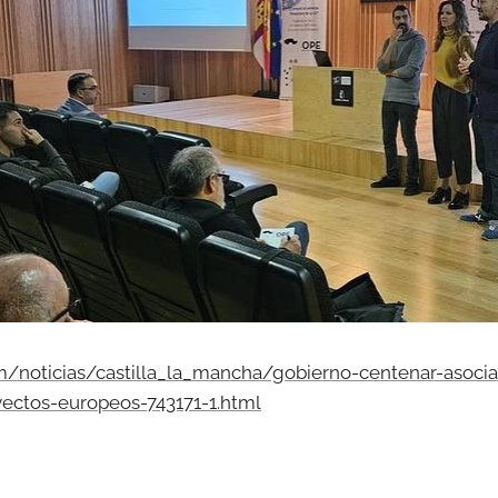
m/noticias/castilla_la_mancha/gobierno-centenar-asocia
yectos-europeos-743171-1.html