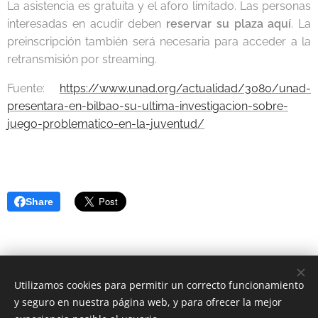
La asistencia es gratuita y el aforo limitado. Las personas
interesadas en acudir deben
reservar su plaza
aquí
. La
preinscripción también será necesaria para acceder a la
retransmisión por streaming.
Fuente:
https://www.unad.org/actualidad/3080/unad-
presentara-en-bilbao-su-ultima-investigacion-sobre-
juego-problematico-en-la-juventud/
Share
Utilizamos cookies para permitir un correcto funcionamiento
y seguro en nuestra página web, y para ofrecer la mejor